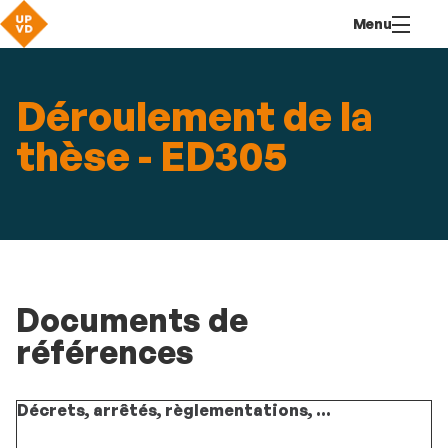
Aller
Navigation
Accès
Connexion
Menu
au
directs
contenu
Déroulement de la
thèse - ED305
Documents de
références
Décrets, arrêtés, règlementations, ...