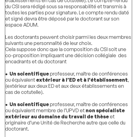
établissements en cas de cotutelle). Le compte-rendu
du CSI sera rédigé sous sa responsabilité et transmis à
toutes les parties pour signature. Le compte rendu daté
et signé devra être déposé par le doctorant sur son
espace ADUM.
Les doctorants peuvent choisir parmi les deux membres
suivants une personnalité de leur choix.
Cela suppose donc que la composition du CSI soit une
co-proposition impliquant une décision collégiale des
encadrants et du doctorant
•
Un scientifique
professeur, maître de conférences
ou équivalent
extérieur à l’ED et à l'établissement
,
(extérieur aux deux ED et aux deux établissements en
cas de cotutelle).
•
Un scientifique
professeur, maître de conférences
ou équivalent membre de l’UPVD et
non spécialiste
extérieur au domaine du travail de thèse
et
originaire d’une Unité de Recherche autre que celle du
doctorant.