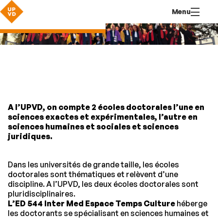
Aller
Navigation
Accès
Connexion
Menu
au
directs
Doctorat & HDR
contenu
A l’UPVD, on compte 2 écoles doctorales l’une en
sciences exactes et expérimentales, l’autre en
sciences humaines et sociales et sciences
juridiques.
Dans les universités de grande taille, les écoles
doctorales sont thématiques et relèvent d’une
discipline. A l’UPVD, les deux écoles doctorales sont
pluridisciplinaires.
L’ED 544 Inter Med Espace Temps Culture
héberge
les doctorants se spécialisant en sciences humaines et