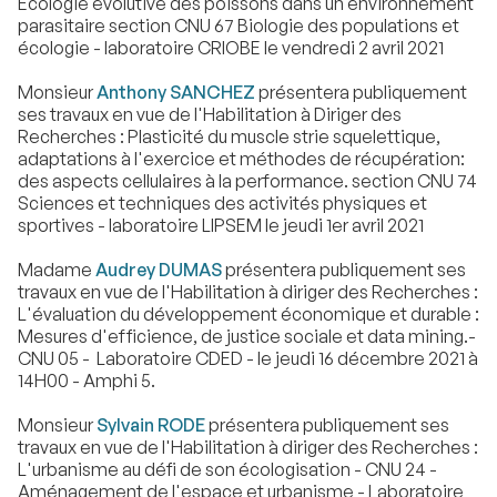
Ecologie évolutive des poissons dans un environnement
parasitaire section CNU 67 Biologie des populations et
écologie - laboratoire CRIOBE le vendredi 2 avril 2021
Monsieur
Anthony SANCHEZ
présentera publiquement
ses travaux en vue de l'Habilitation à Diriger des
Recherches : Plasticité du muscle strie squelettique,
adaptations à l'exercice et méthodes de récupération:
des aspects cellulaires à la performance. section CNU 74
Sciences et techniques des activités physiques et
sportives - laboratoire LIPSEM le jeudi 1er avril 2021
Madame
Audrey DUMAS
présentera publiquement ses
travaux en vue de l'Habilitation à diriger des Recherches :
L'évaluation du développement économique et durable :
Mesures d'efficience, de justice sociale et data mining.-
CNU 05 - Laboratoire CDED - le jeudi 16 décembre 2021 à
14H00 - Amphi 5.
Monsieur
Sylvain RODE
présentera publiquement ses
travaux en vue de l'Habilitation à diriger des Recherches :
L'urbanisme au défi de son écologisation - CNU 24 -
Aménagement de l'espace et urbanisme - Laboratoire