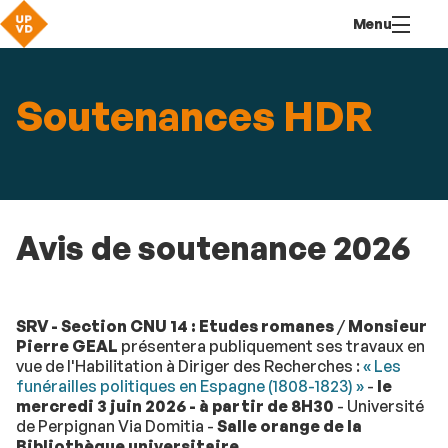
Aller
Navigation
Accès
Connexion
Menu
au
directs
contenu
Soutenances HDR
Avis de soutenance 2026
SRV - Section CNU 14 : Etudes romanes
/
Monsieur
Pierre GEAL
présentera publiquement ses travaux en
vue de l'Habilitation à Diriger des Recherches :
« Les
funérailles politiques en Espagne (1808-1823) »
-
le
mercredi 3 juin 2026 - à partir de 8H30
- Université
de Perpignan Via Domitia -
Salle orange de la
Bibliothèque universitaire
.